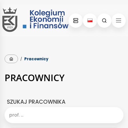
Skip
Skip
to
to
content
menu
Strona główna
/
Pracownicy
PRACOWNICY
SZUKAJ PRACOWNIKA