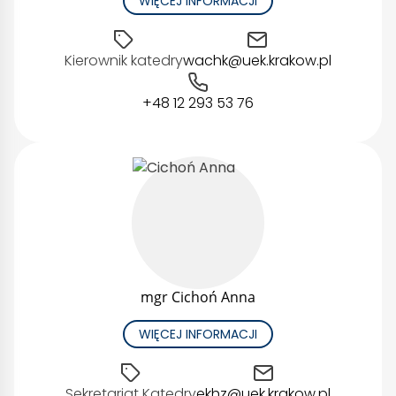
WIĘCEJ INFORMACJI
Kierownik katedry
wachk@uek.krakow.pl
+48 12 293 53 76
mgr Cichoń Anna
WIĘCEJ INFORMACJI
Sekretariat Katedry
ekhz@uek.krakow.pl