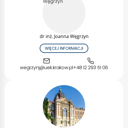
dr inż. Joanna Węgrzyn
WIĘCEJ INFORMACJI
wegrzynj@uek.krakow.pl
+48 12 293 51 06