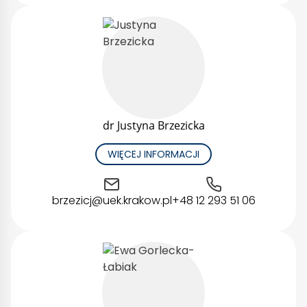
dr Justyna Brzezicka
WIĘCEJ INFORMACJI
brzezicj@uek.krakow.pl
+48 12 293 51 06