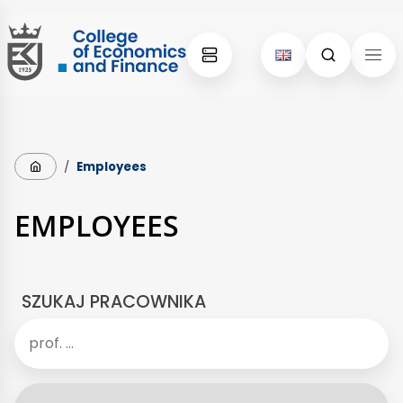
Skip
Skip
to
to
content
menu
Strona główna
/
Employees
EMPLOYEES
SZUKAJ PRACOWNIKA