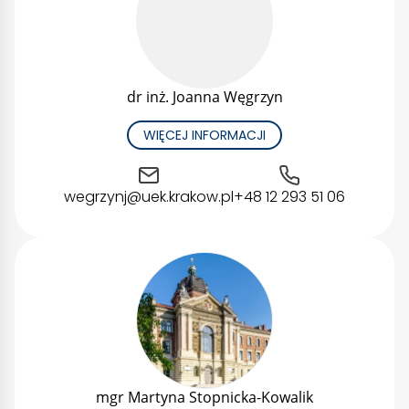
dr inż. Joanna Węgrzyn
WIĘCEJ INFORMACJI
wegrzynj@uek.krakow.pl
+48 12 293 51 06
mgr Martyna Stopnicka-Kowalik