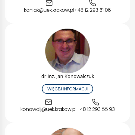
kaniak@uek.krakow.pl
+48 12 293 51 06
dr inż. Jan Konowalczuk
WIĘCEJ INFORMACJI
konowalj@uek.krakow.pl
+48 12 293 55 93