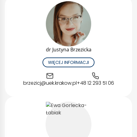
dr Justyna Brzezicka
WIĘCEJ INFORMACJI
brzezicj@uek.krakow.pl
+48 12 293 51 06