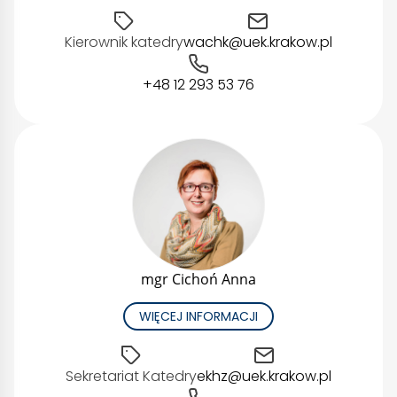
Kierownik katedry
wachk@uek.krakow.pl
+48 12 293 53 76
mgr Cichoń Anna
WIĘCEJ INFORMACJI
Sekretariat Katedry
ekhz@uek.krakow.pl