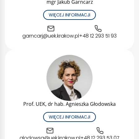
mgr Jakub Garncarz
WIĘCEJ INFORMACJI
garncarj@uek.krakow.pl
+48 12 293 51 93
Prof. UEK, dr hab. Agnieszka Głodowska
WIĘCEJ INFORMACJI
glodowsa@uek.krakow.pl
+48 12 293 53 07