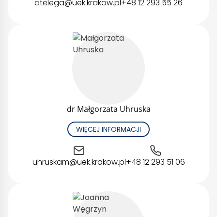
atelega@uek.krakow.pl
+48 12 293 55 26
dr Małgorzata Uhruska
WIĘCEJ INFORMACJI
uhruskam@uek.krakow.pl
+48 12 293 51 06